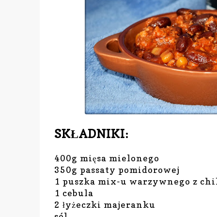
SKŁADNIKI:
400g mięsa mielonego
350g passaty pomidorowej
1 puszka mix-u warzywnego z chi
1 cebula
2 łyżeczki majeranku
sól