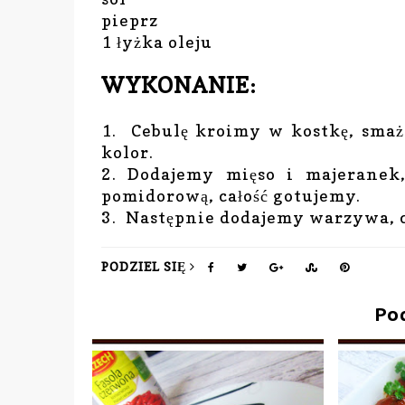
pieprz
1 łyżka oleju
WYKONANIE:
1. Cebulę kroimy w kostkę, smaży
kolor.
2. Dodajemy mięso i majeranek
pomidorową, całość gotujemy.
3. Następnie dodajemy warzywa, c
PODZIEL SIĘ
Po