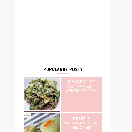
POPULARNE POSTY
MAKARON ZE
SZPINAKIEM I
SEREM ŻÓŁTYM
DESER Z
NASIONAMI CHIA I
MELONEM