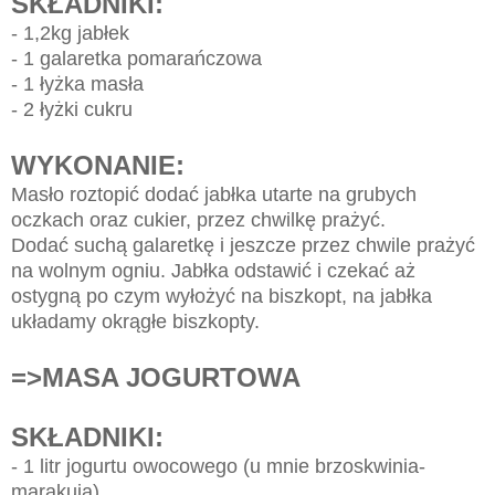
SKŁADNIKI:
- 1,2kg jabłek
- 1 galaretka pomarańczowa
- 1 łyżka masła
- 2 łyżki cukru
WYKONANIE:
Masło roztopić dodać jabłka utarte na grubych
oczkach oraz cukier, przez chwilkę prażyć.
Dodać suchą galaretkę i jeszcze przez chwile prażyć
na wolnym ogniu. Jabłka odstawić i czekać aż
ostygną po czym wyłożyć na biszkopt, na jabłka
układamy okrągłe biszkopty.
=>MASA JOGURTOWA
SKŁADNIKI:
- 1 litr jogurtu owocowego (u mnie brzoskwinia-
marakuja)