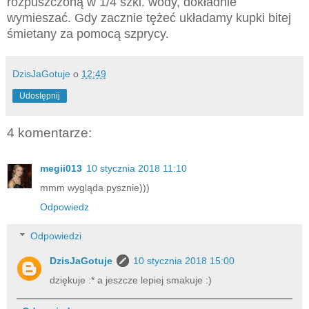
rozpuszczoną w 1/4 szkl. wody, dokładnie
wymieszać. Gdy zacznie tężeć układamy kupki bitej
śmietany za pomocą szprycy.
DzisJaGotuje
o
12:49
Udostępnij
4 komentarze:
megii013
10 stycznia 2018 11:10
mmm wygląda pysznie)))
Odpowiedz
Odpowiedzi
DzisJaGotuje
10 stycznia 2018 15:00
dziękuje :* a jeszcze lepiej smakuje :)