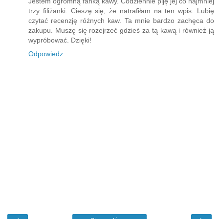
Jestem ogromną fanką kawy. Codziennie piję jej co najmniej
trzy filiżanki. Cieszę się, że natrafiłam na ten wpis. Lubię
czytać recenzję różnych kaw. Ta mnie bardzo zachęca do
zakupu. Muszę się rozejrzeć gdzieś za tą kawą i również ją
wypróbować. Dzięki!
Odpowiedz