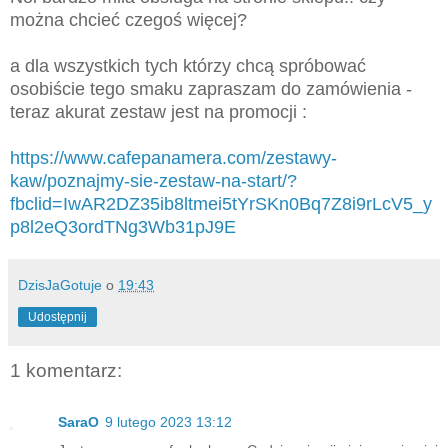
można chcieć czegoś więcej?
a dla wszystkich tych którzy chcą spróbować
osobiście tego smaku zapraszam do zamówienia -
teraz akurat zestaw jest na promocji :
https://www.cafepanamera.com/zestawy-
kaw/poznajmy-sie-zestaw-na-start/?
fbclid=IwAR2DZ35ib8ltmei5tYrSKn0Bq7Z8i9rLcV5_y
p8l2eQ3ordTNg3Wb31pJ9E
DzisJaGotuje
o
19:43
Udostępnij
1 komentarz:
SaraO
9 lutego 2023 13:12