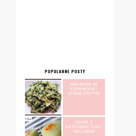
POPULARNE POSTY
MAKARON ZE
SZPINAKIEM I
SEREM ŻÓŁTYM
DESER Z
NASIONAMI CHIA I
MELONEM