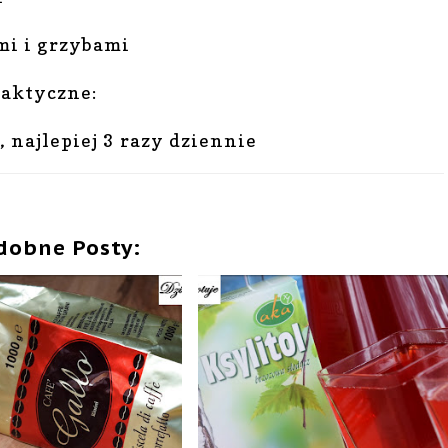
mi i grzybami
laktyczne:
, najlepiej 3 razy dziennie
dobne Posty: