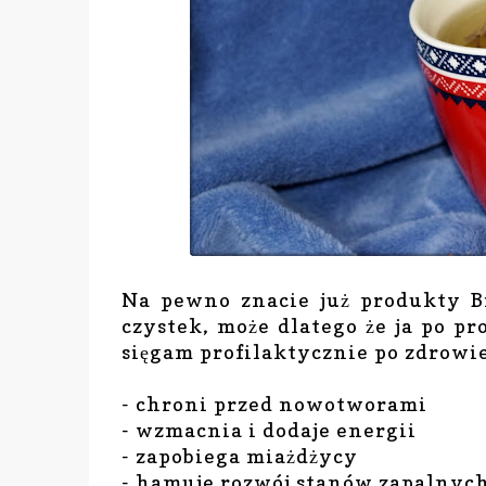
Na pewno znacie już produkty B
czystek, może dlatego że ja po pro
sięgam profilaktycznie po zdrowie
- chroni przed nowotworami
- wzmacnia i dodaje energii
- zapobiega miażdżycy
- hamuje rozwój stanów zapalnyc