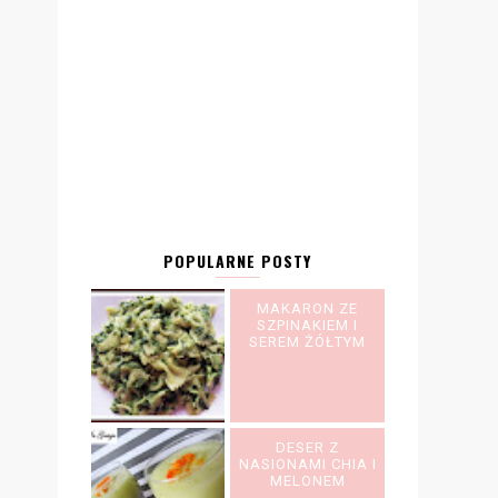
POPULARNE POSTY
MAKARON ZE
SZPINAKIEM I
SEREM ŻÓŁTYM
DESER Z
NASIONAMI CHIA I
MELONEM