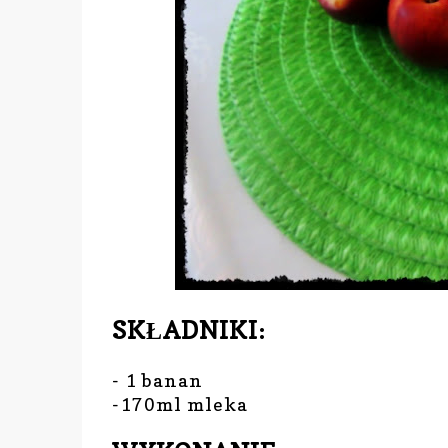
SKŁADNIKI:
- 1 banan
-170ml mleka