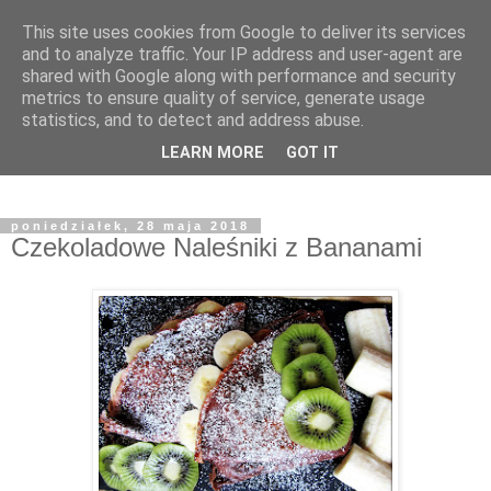
This site uses cookies from Google to deliver its services
and to analyze traffic. Your IP address and user-agent are
shared with Google along with performance and security
metrics to ensure quality of service, generate usage
statistics, and to detect and address abuse.
LEARN MORE
GOT IT
poniedziałek, 28 maja 2018
Czekoladowe Naleśniki z Bananami