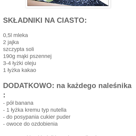
SKŁADNIKI NA CIASTO:
0,5l mleka
2 jajka
szczypta soli
190g mąki pszennej
3-4 łyżki oleju
1 łyżka kakao
DODATKOWO: na każdego naleśnika
:
- pół banana
- 1 łyżka kremu typ nutella
- do posypania cukier puder
- owoce do ozdobienia