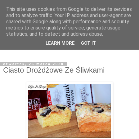
This site uses cookies from Google to deliver its services
and to analyze traffic. Your IP address and user-agent are
shared with Google along with performance and security
metrics to ensure quality of service, generate usage
statistics, and to detect and address abuse.
LEARN MORE
GOT IT
czwartek, 26 marca 2020
Ciasto Drożdżowe Ze Śliwkami