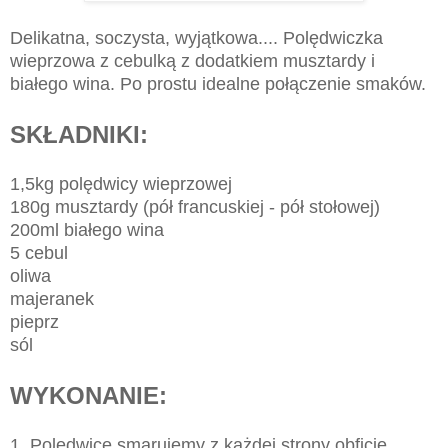
Delikatna, soczysta, wyjątkowa.... Polędwiczka
wieprzowa z cebulką z dodatkiem musztardy i
białego wina. Po prostu idealne połączenie smaków.
SKŁADNIKI:
1,5kg polędwicy wieprzowej
180g musztardy (pół francuskiej - pół stołowej)
200ml białego wina
5 cebul
oliwa
majeranek
pieprz
sól
WYKONANIE:
1. Polędwice smarujemy z każdej strony obficie