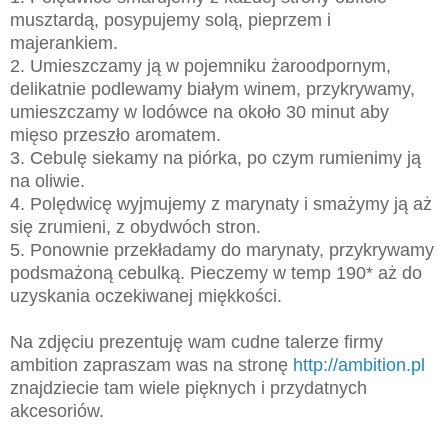
musztardą, posypujemy solą, pieprzem i
majerankiem.
2. Umieszczamy ją w pojemniku żaroodpornym,
delikatnie podlewamy białym winem, przykrywamy,
umieszczamy w lodówce na około 30 minut aby
mięso przeszło aromatem.
3. Cebulę siekamy na piórka, po czym rumienimy ją
na oliwie.
4. Polędwicę wyjmujemy z marynaty i smażymy ją aż
się zrumieni, z obydwóch stron.
5. Ponownie przekładamy do marynaty, przykrywamy
podsmażoną cebulką. Pieczemy w temp 190* aż do
uzyskania oczekiwanej miękkości.
Na zdjęciu prezentuję wam cudne talerze firmy
ambition zapraszam was na stronę
http://ambition.pl
znajdziecie tam wiele pięknych i przydatnych
akcesoriów.