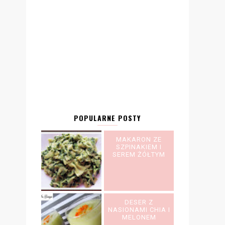
POPULARNE POSTY
MAKARON ZE
SZPINAKIEM I
SEREM ŻÓŁTYM
DESER Z
NASIONAMI CHIA I
MELONEM