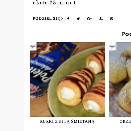
około 25 minut
PODZIEL SIĘ
Po
RURKI Z BITĄ ŚMIETANĄ
ORZE