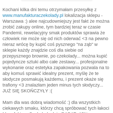
Kochani kilka dni temu otrzymałam przesyłkę z
www.manufakturaczekolady.pl
lokalizacja sklepu -
Warszawa :) alee najcudowniejszy jest fakt że można
zrobić zakupy online, tym bardziej teraz w czasie
Pandemii, rewelacyjny smak produktów sprawia że
człowiek nie może się od nich oderwać <3 na pewno
nieraz wrócę by kupić coś pysznego "na ząb" w
sklepie każdy znajdzie coś dla siebie od
przepysznego brownie, po czekolady... można kupić
pojedyncze sztuki albo całe zestawy... profesjonalne
wykonanie oraz estetyka zapakowania pozwala na to
aby komuś sprawić idealny prezent, myślę że te
słodycze posmakują każdemu, i prezent okaże się
trafiony <3 znalazłam jeden minus tych słodyczy...
JUŻ SIĘ SKOŃCZYŁY :(
Mam dla was dobrą wiadomość :) dla wszystkich
ciekawych smaku, którzy chcą spróbować tych łakoci