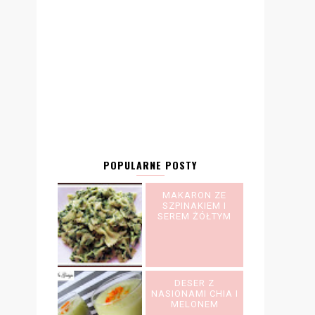
POPULARNE POSTY
MAKARON ZE
SZPINAKIEM I
SEREM ŻÓŁTYM
DESER Z
NASIONAMI CHIA I
MELONEM