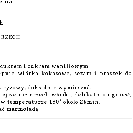
zenia
ch
ORZECH
 z cukrem i cukrem waniliowym.
ępnie wiórka kokosowe, sezam i proszek do
k ryżowy, dokładnie wymieszać.
iejsze niż orzech włoski, delikatnie ugnieść,
c w temperaturze 180* około 25min.
iać marmoladą.