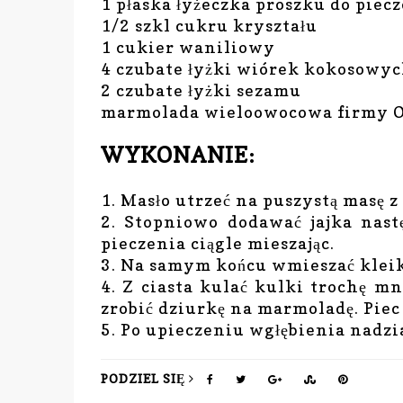
1 płaska łyżeczka proszku do piec
1/2 szkl cukru kryształu
1 cukier waniliowy
4 czubate łyżki wiórek kokosowy
2 czubate łyżki sezamu
marmolada wieloowocowa firmy
WYKONANIE:
1. Masło utrzeć na puszystą masę
2. Stopniowo dodawać jajka nast
pieczenia ciągle mieszając.
3. Na samym końcu wmieszać klei
4. Z ciasta kulać kulki trochę mn
zrobić dziurkę na marmoladę. Pie
5. Po upieczeniu wgłębienia nadz
PODZIEL SIĘ