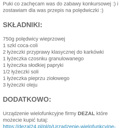
Puki co zachęcam was do zabawy konkursowej :) i
zostawiam dla was przepis na polędwiczki :)
SKŁADNIKI:
750g polędwicy wieprzowej
1 szkl coca-coli
2 łyżeczki przyprawy klasycznej do karkówki
1 łyżeczka czosnku granulowanego
1 łyżeczka słodkiej papryki
1/2 łyżeczki soli
1 łyżeczka pieprzu ziołowego
3 łyżeczki oleju
DODATKOWO:
Urządzenie wielofunkcyjne firmy
DEZAL
które
możecie kupić tutaj:
https://dezal24.pl/pl/p/Urzadzenie-wielofunkcyjne-