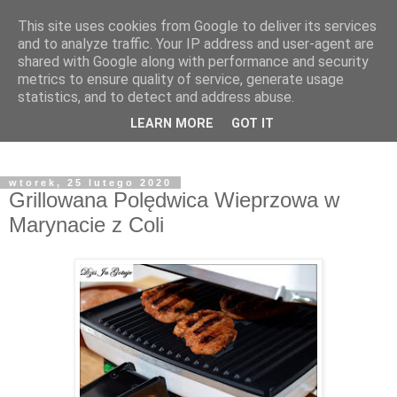
This site uses cookies from Google to deliver its services
and to analyze traffic. Your IP address and user-agent are
shared with Google along with performance and security
metrics to ensure quality of service, generate usage
statistics, and to detect and address abuse.
LEARN MORE
GOT IT
wtorek, 25 lutego 2020
Grillowana Polędwica Wieprzowa w
Marynacie z Coli