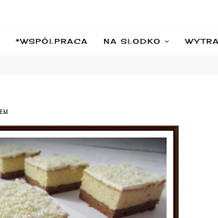
*WSPÓŁPRACA
NA SŁODKO
WYTR
REM