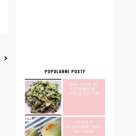
POPULARNE POSTY
MAKARON ZE
SZPINAKIEM I
SEREM ŻÓŁTYM
DESER Z
NASIONAMI CHIA I
MELONEM