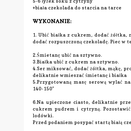
5-6 łyżek soku z cytryny
+biała czekolada do starcia na tarce
WYKONANIE:
1. Ubić białka z cukrem, dodać żółtka
dodać rozpuszczoną czekoladę. Piec w t
2.Śmietanę ubić na sztywno.
3.Białka ubić z cukrem na sztywno.
4.Ser miksować, dodać żółtka, mąkę, pr
delikatnie wmieszać śmietanę i białka
5.Przygotowaną masę serową wylać na 
140-150*
6.Na upieczone ciasto, delikatnie pr
cukrem pudrem i cytryną. Pozostawić
lodówki.
Przed podaniem posypać startą białą cz