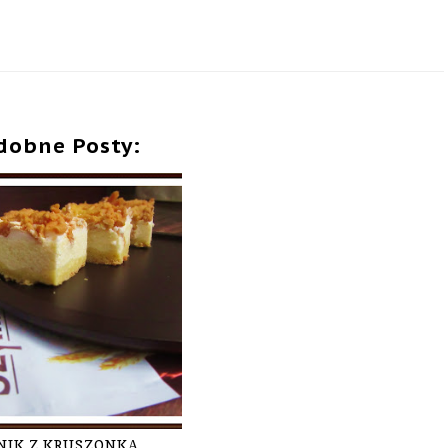
dobne Posty:
NIK Z KRUSZONKĄ