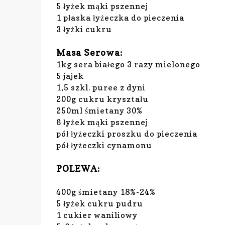
5 łyżek mąki pszennej
1 płaska łyżeczka do pieczenia
3 łyżki cukru
Masa Serowa:
1kg sera białego 3 razy mielonego
5 jajek
1,5 szkl. puree z dyni
200g cukru kryształu
250ml śmietany 30%
6 łyżek mąki pszennej
pół łyżeczki proszku do pieczenia
pół łyżeczki cynamonu
POLEWA:
400g śmietany 18%-24%
5 łyżek cukru pudru
1 cukier waniliowy